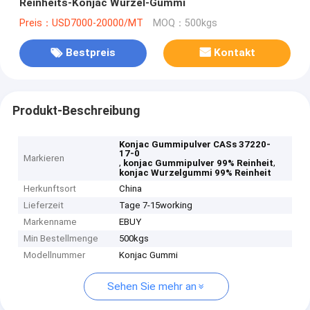
Reinheits-Konjac Wurzel-Gummi
Preis：USD7000-20000/MT
MOQ：500kgs
Bestpreis
Kontakt
Produkt-Beschreibung
Konjac Gummipulver CASs 37220-
17-0
Markieren
,
,
konjac Gummipulver 99% Reinheit
konjac Wurzelgummi 99% Reinheit
Herkunftsort
China
Lieferzeit
Tage 7-15working
Markenname
EBUY
Min Bestellmenge
500kgs
Modellnummer
Konjac Gummi
Sehen Sie mehr an