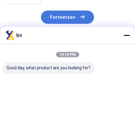
Fortsetzen
lijia
Empfohlene Produkte
10:10 PM
Good day, what product are you looking for?
Pulver-
Weißes HPMC-
9004-65-3 wei
Nahrungsmittelgrad-
Pulver-
Verdickungsmi
Verdickungsmittel-
Nahrungsmittelgrad-
Kosher Approv
reines 200000cps
Verdickungsmittel-
Pulver-HPMC
weißes HPMC
reines genehmigt
Bestpreis
Bestpreis
Bestprei
genehmigt