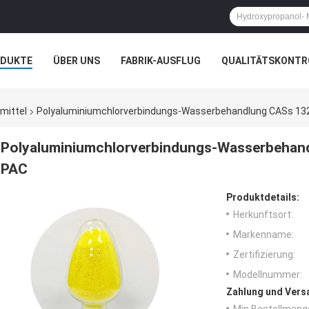
ODUKTE
ÜBER UNS
FABRIK-AUSFLUG
QUALITÄTSKONTR
N
FÄLLE
mittel
Polyaluminiumchlorverbindungs-Wasserbehandlung CASs 13
Polyaluminiumchlorverbindungs-Wasserbehan
PAC
Produktdetails:
Herkunftsort:
Markenname:
Zertifizierung:
Modellnummer:
Zahlung und Vers