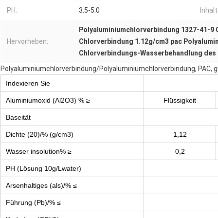
PH:
3.5-5.0
Inhalt
Polyaluminiumchlorverbindung 1327-41-9 
Hervorheben:
Chlorverbindung 1.12g/cm3 pac Polyalumi
Chlorverbindungs-Wasserbehandlung des 
Polyaluminiumchlorverbindung/Polyaluminiumchlorverbindung, PAC, g
Indexieren Sie
Aluminiumoxid (Al2O3) % ≥
Flüssigkeit
Baseität
Dichte (20)/% (g/cm3)
1,12
Wasser insolution% ≥
0,2
PH (Lösung 10g/Lwater)
Arsenhaltiges (als)/% ≤
Führung (Pb)/% ≤