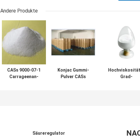
Andere Produkte
CASs 9000-07-1
Konjac Gummi-
Hochviskosität
Carrageenan-
Pulver CASs
Grad-
Pulver
37220-17-0, 99%
Verdickungsmit
Nahrungsmittelder
Reinheits-Konjac
der
grad-
Wurzel-Gummi
Nahrungc26h43o
Verdickungsmittel-
Konjac
80mesh
Verdickungsmit
120mesh
NA
Säureregulator