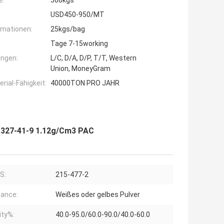
e:
500kgs
USD450-950/MT
rmationen:
25kgs/bag
Tage 7-15working
ngen:
L/C, D/A, D/P, T/T, Western
Union, MoneyGram
ial-Fähigkeit:
40000TON PRO JAHR
1327-41-9 1.12g/Cm3 PAC
S:
215-477-2
ance:
Weißes oder gelbes Pulver
ity%:
40.0-95.0/60.0-90.0/40.0-60.0