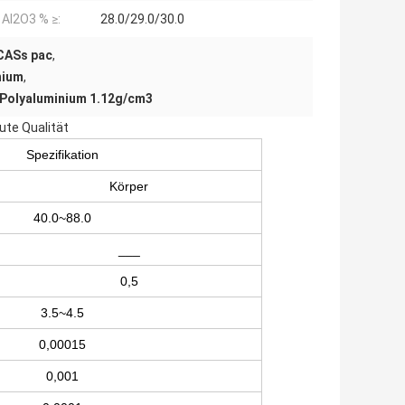
 Al2O3 % ≥:
28.0/29.0/30.0
CASs pac
,
nium
,
Polyaluminium 1.12g/cm3
ute Qualität
Spezifikation
Körper
40.0~88.0
___
0,5
3.5~4.5
0,00015
0,001