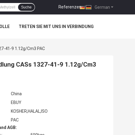
Referenzen
|
German
Suche
OLLE
TRETEN SIE MIT UNS IN VERBINDUNG
27-41-9 1.12g/Cm3 PAC
dlung CASs 1327-41-9 1.12g/Cm3
China
EBUY
KOSHER,HALAL,ISO
PAC
and AGB: