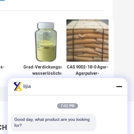
s-
Grad-Verdickungsmittel-
CAS 9002-18-0 Agar-
wasserlösliches
Agarpulver-
tel
Polyaluminiumchlorverbindungs-
Bestandteile, Agar-
Pulver EINECS 215-477-2
Agarverdickungsmittel
lijia
22,
Nahrungsmittel
des Pb-5.0mg/Kg
tel
7:02 PM
Good day, what product are you looking 
for?
CHRICHT HINTERLASSEN