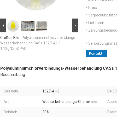
Min Bestellmeng
Preis:
Verpackung Info
Lieferzeit:
Zahlungsbedingu
Großes Bild :
Polyaluminiumchlorverbindungs-
Wasserbehandlung CASs 1327-41-9
Versorgungsmater
1.12g/Cm3 PAC
Kontakt
Polyaluminiumchlorverbindungs-Wasserbehandlung CASs 
Beschreibung
Cas nein.:
1327-41-9
EINEC
Art:
Wasserbehandlungs-Chemikalien
Appre
Reinheit:
30%
Basic