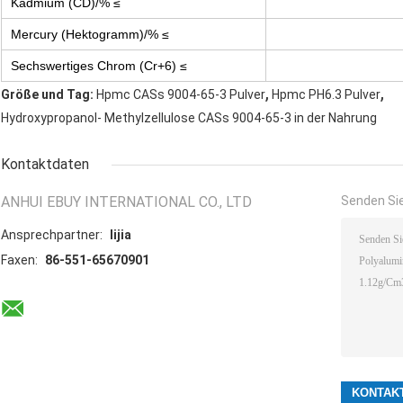
Kadmium (CD)/% ≤
Mercury (Hektogramm)/% ≤
Sechswertiges Chrom (Cr+6) ≤
,
,
Größe und Tag:
Hpmc CASs 9004-65-3 Pulver
Hpmc PH6.3 Pulver
Hydroxypropanol- Methylzellulose CASs 9004-65-3 in der Nahrung
Kontaktdaten
ANHUI EBUY INTERNATIONAL CO., LTD
Senden Sie
Ansprechpartner:
lijia
Faxen:
86-551-65670901