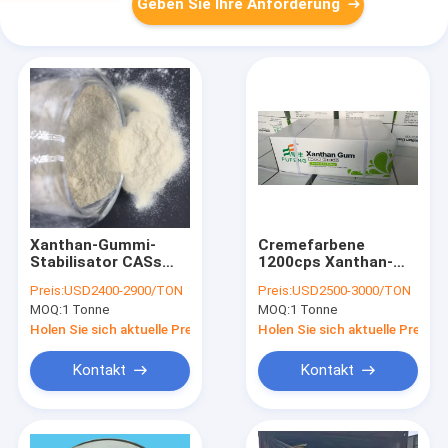
Geben Sie Ihre Anforderung
Xanthan-Gummi-
Cremefarbene
Stabilisator CASs
1200cps Xanthan-
11138-66-2,
Gummi-Masse des
Preis:
USD2400-2900/TON
Preis:
USD2500-3000/TON
natürlicher Gummi
Stabilisator-
MOQ:
1 Tonne
MOQ:
1 Tonne
des Xanthan-80mesh
200mesh
Holen Sie sich aktuelle Preis
Holen Sie sich aktuelle Preis
Kontakt
Kontakt