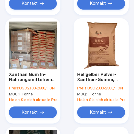
Kontakt
Kontakt
Xanthan Gum In-
Hellgelber Pulver-
Nahrungsmittelreine
Xanthan-Gummi,
Bescheinigung des
wenn Stabilisator
Preis:
USD2100-2600/TON
Preis:
USD2000-2500/TON
Stabilisator-PH8.0
80mesh gebacken
MOQ:
1 Tonne
MOQ:
1 Tonne
wird
Holen Sie sich aktuelle Preis
Holen Sie sich aktuelle Preis
Kontakt
Kontakt