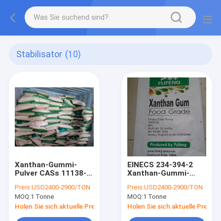
Stabilisator
(10)
Xanthan-Gummi-
EINECS 234-394-2
Pulver CASs 11138-
Xanthan-Gummi-
66-2 Stabilisator-
Bestandteile des
Preis:
USD2400-2900/TON
Preis:
USD2400-2900/TON
200mesh
Stabilisator-Mittel-
MOQ:
1 Tonne
MOQ:
1 Tonne
1700cps
Holen Sie sich aktuelle Preis
Holen Sie sich aktuelle Preis