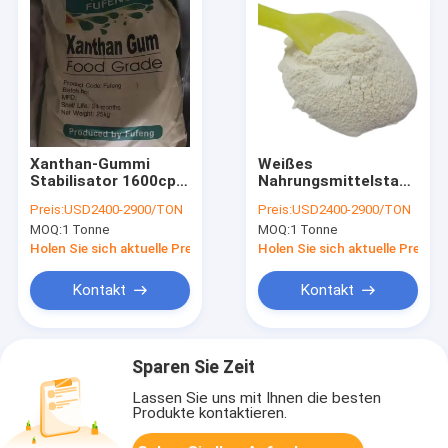
Xanthan-Gummi
Weißes
Stabilisator 1600cps
Nahrungsmittelstabilisat
CAS 11138-66-2
Xanthan des Pulver-
Preis:
USD2400-2900/TON
Preis:
USD2400-2900/TON
natürlich
PH6.0 gummieren
MOQ:
1 Tonne
MOQ:
1 Tonne
Massenhalal
genehmigt
Holen Sie sich aktuelle Preis
Holen Sie sich aktuelle Preis
Kontakt
Kontakt
Sparen Sie Zeit
Lassen Sie uns mit Ihnen die besten
Produkte kontaktieren.