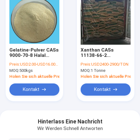
Gelatine-Pulver CASs
Xanthan CASs
9000-70-8 Halal
11138-66-2
Stabilisator-PH6.5
gummieren
Preis:
USD2.00-USD16.00/KG
Preis:
USD2400-2900/TON
Verdickungsmittel-
MOQ:
500kgs
MOQ:
1 Tonne
Lebensmittel-
Zusatzstoff-
Holen Sie sich aktuelle Preis
Holen Sie sich aktuelle Preis
Schlamm-
Bohrungschemikalien
Kontakt
Kontakt
80mesh 200mesh
Haus
Produkte
Hinterlass Eine Nachricht
Wir Werden Schnell Antworten
Über uns