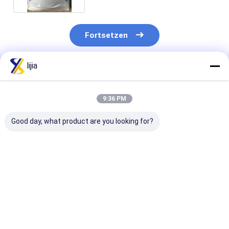
Fortsetzen
lijia
Empfohlene Produkte
9:36 PM
Good day, what product are you looking for?
Zitronensäure CAS-
30 Maschen
Weißes, organ
Nr. 77-92-9,
Zitronensäure
Zitronensäure
Zitronensäure
Granular, 99,5%
mit 40 Masche
Monohydrat CAS-Nr.
Assay Säure
ISO14001
5949-29-1,
Regulator
Zertifizierung
Bestpreis
Bestpreis
Bestprei
Trisatriumzitrat
CAS-Nr. 6132-04-3