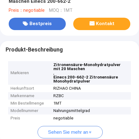
Maschen Einecs 200-662-2
Preis：negotiable
MOQ：1MT
Bestpreis
Kontakt
Produkt-Beschreibung
Zitronensäure-Monohydratpulver
mit 20 Maschen
Markieren
,
Einecs 200-662-2 Zitronensäure
Monohydratpulver
Herkunftsort
RIZHAO CHINA
Markenname
RZBC
Min Bestellmenge
1MT
Modellnummer
Nahrungsmittelgrad
Preis
negotiable
Sehen Sie mehr an