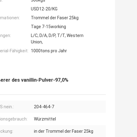
e:
500kgs
USD12-20/KG
rmationen:
Trommel der Faser 25kg
Tage 7-15working
ngen:
L/C, D/A, D/P, T/T, Western
Union,
ial-Fähigkeit:
1000tons pro Jahr
rer des vanillin-Pulver-97,0%
S nein.:
204-464-7
ionsgebrauch:
Würzmittel
ckung:
in der Trommel der Faser 25kg