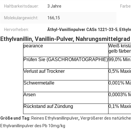
Haltbarkeitsdauer:
3 Jahre
Farbe
Molekulargewicht:
166,15
Hervorheben:
Äthyl-Vanillinpulver CASs 1221-33-5
,
Ethylv
Ethylvanillin, Vanillin-Pulver, Nahrungsmittelgrad
pearance
Weiß krista
gelb färbe
Prüfen Sie (GASCHROMATOGRAPHIE)
99,0% Min
Verlust auf Trockner
0,5% Max
Schwermetalle
0,001% M
Arsen
0,0003% 
Rückstand auf Zündung
0,1% Max
,
Größe und Tag:
Reines Ethylvanillinpulver
Vergrößerer des natürlic
Ethylvanillinpulver des Pb 10mg/kg