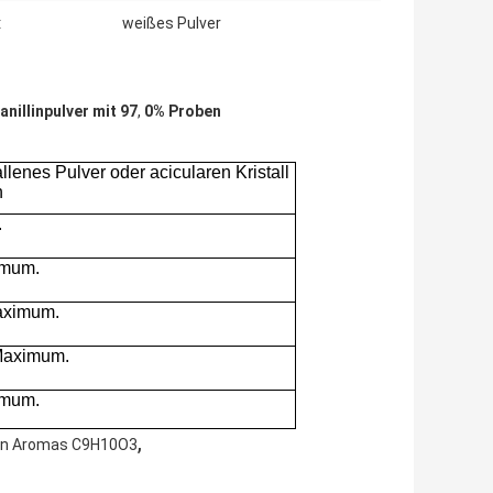
:
weißes Pulver
anillinpulver mit 97
,
0% Proben
llenes Pulver oder acicularen Kristall
n
.
imum.
aximum.
Maximum.
imum.
,
hen Aromas C9H10O3