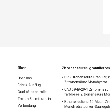
über
Zitronensäuren-granuliertes
BP Zitronensäure Granular, kr
Über uns
Zitronensäure Monohydrat
Fabrik-Ausflug
CAS 5949-29-1 Zitronensäure
Qualitätskontrolle
farbloses Zitronensäure Mo
Treten Sie mit uns in
Ethanollösliche 10-Mesh-Zi
Verbindung
Monohydratpulver-Säureguli