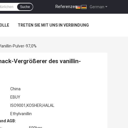
Referenzen
|
German
Suche
OLLE
TRETEN SIE MIT UNS IN VERBINDUNG
nillin-Pulver-97,0%
ck-Vergrößerer des vanillin-
China
EBUY
ISO9001,KOSHER,HALAL
Ethylvanillin
and AGB: