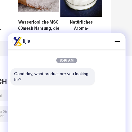
Wasserlösliche MSG
Natürliches
L
60mesh Nahrung, die
Aroma-
natürlichen
Vergrößerer-
s
Geschmacksverstärker
weißes Pulver-
lijia
würzt
Äthyl-Maltol
g
CASs 118-71-8 in
der Nahrung
8:46 AM
Good day, what product are you looking 
for?
CHRICHT HINTERLASSEN