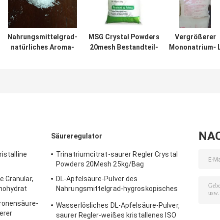
Nahrungsmittelgrad-
MSG Crystal Powders
Vergrößerer
natürliches Aroma-
20mesh Bestandteil-
Mononatrium- 
Vergrößerer 30mesh
Geschmacksverstärker
Glutamat ISO
Msg-
HACCP
genehmigten de
Mononatriumglutamat
natürlichen
Aroma-25kg/Ba
NA
Säureregulator
istalline
Trinatriumcitrat-saurer Regler Crystal
Powders 20Mesh 25kg/Bag
 Granular,
DL-Apfelsäure-Pulver des
nohydrat
Nahrungsmittelgrad-hygroskopisches
Säureregulator-25kg/Bag
tronensäure-
Wasserlösliches DL-Apfelsäure-Pulver,
erer
saurer Regler-weißes kristallenes ISO