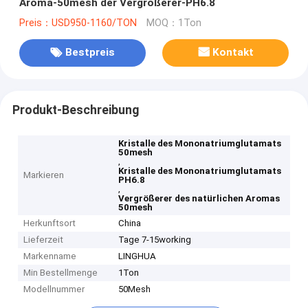
Aroma-50mesh der Vergrößerer-PH6.8
Preis：USD950-1160/TON
MOQ：1Ton
Bestpreis
Kontakt
Produkt-Beschreibung
Kristalle des Mononatriumglutamats
50mesh
,
Kristalle des Mononatriumglutamats
Markieren
PH6.8
,
Vergrößerer des natürlichen Aromas
50mesh
Herkunftsort
China
Lieferzeit
Tage 7-15working
Markenname
LINGHUA
Min Bestellmenge
1Ton
Modellnummer
50Mesh