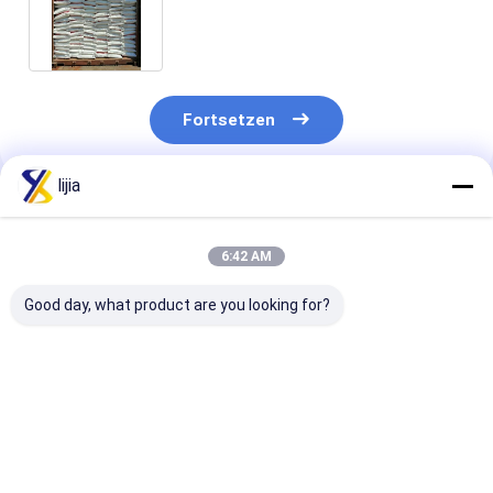
der Vergrößerer-PH6.8
Fortsetzen
lijia
Empfohlene Produkte
6:42 AM
Good day, what product are you looking for?
30 / 40/60/80/100
Reinheit des
Binatriumribo
Masche MSG
Mononatriumglutamat-
5 CASs 4691-6
Glutamat weißer
99% (MSG) E621 CAS
der Nahrung
Crystal Natural
No.: 142-47-2
10kg/Carton