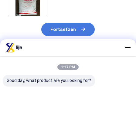
Mononatriumglutamat 20mesh
Halal
Fortsetzen
lijia
Empfohlene Produkte
1:17 PM
Good day, what product are you looking for?
30 / 40/60/80/100
Reinheit des
Binatriumribo
Masche MSG
Mononatriumglutamat-
5 CASs 4691-6
Glutamat weißer
99% (MSG) E621 CAS
der Nahrung
Crystal Natural
No.: 142-47-2
10kg/Carton
Taste Enhancers
würzend, natürliches
Bestpreis
Bestpreis
Bestprei