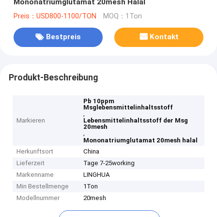
Mononatriumglutamat 20mesh Halal
Preis：USD800-1100/TON
MOQ：1Ton
Bestpreis
Kontakt
Produkt-Beschreibung
Pb 10ppm
Msglebensmittelinhaltsstoff
,
Markieren
Lebensmittelinhaltsstoff der Msg
20mesh
,
Mononatriumglutamat 20mesh halal
Herkunftsort
China
Lieferzeit
Tage 7-25working
Markenname
LINGHUA
Min Bestellmenge
1Ton
Modellnummer
20mesh