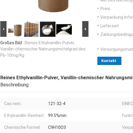
Min Bestellmeng
Preis:
Verpackung Info
Lieferzeit:
Zahlungsbedingu
Großes Bild :
Reines Ethylvanillin-Pulver,
Vanillin-chemischer Nahrungsmittelgrad des
Versorgungsmater
Pb-10mg/Kg
Kontakt
Reines Ethylvanillin-Pulver, Vanillin-chemischer Nahrungs
Beschreibung
Cas nein.:
121-32-4
EINEC
Ethylvanillin-Reinheit:
99.5%min
Funkt
Chemische Formel:
C9H10O3
Verpa