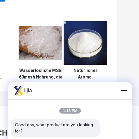
Wasserlösliche MSG
Natürliches
L
60mesh Nahrung, die
Aroma-
natürlichen
Vergrößerer-
s
Geschmacksverstärker
weißes Pulver-
lijia
würzt
Äthyl-Maltol
g
CASs 118-71-8 in
der Nahrung
1:15 PM
Good day, what product are you looking 
for?
CHRICHT HINTERLASSEN