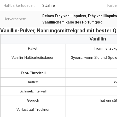
Haltbarkeitsdauer:
3 Jahre
Farbe
Reines Ethylvanillinpulver
,
Ethylvanillinpul
Hervorheben:
Vanillinchemikalie des Pb 10mg/kg
Vanillin-Pulver, Nahrungsmittelgrad mit bester Q
Vanillin
Paket:
Trommel 25kg/
Vanillin-Haltbarkeitsdauer:
3years, wenn Sie und Speic
Test-Einzelteil
Auftritt
W
Schmelzintervall
Geruch
hat ein sü
Verlust auf Trockner