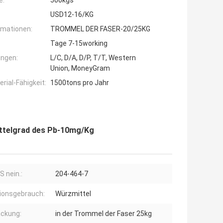
e:
500kgs
USD12-16/KG
rmationen:
TROMMEL DER FASER-20/25KG
Tage 7-15working
ngen:
L/C, D/A, D/P, T/T, Western
Union, MoneyGram
ial-Fähigkeit:
1500tons pro Jahr
mittelgrad des Pb-10mg/Kg
S nein.:
204-464-7
ionsgebrauch:
Würzmittel
ckung:
in der Trommel der Faser 25kg