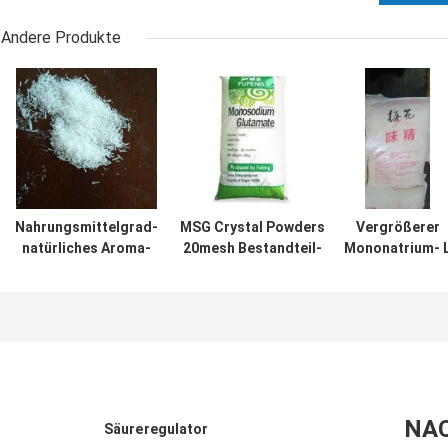
Andere Produkte
Nahrungsmittelgrad-
MSG Crystal Powders
Vergrößerer
natürliches Aroma-
20mesh Bestandteil-
Mononatrium- 
Vergrößerer 30mesh
Geschmacksverstärker
Glutamat ISO
Msg-
HACCP
genehmigten de
Mononatriumglutamat
natürlichen
Aroma-25kg/Ba
NA
Säureregulator