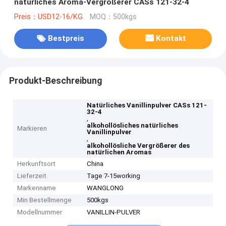
natürliches Aroma-Vergrößerer CASs 121-32-4
Preis：USD12-16/KG
MOQ：500kgs
Bestpreis
Kontakt
Produkt-Beschreibung
Natürliches Vanillinpulver CASs 121-
32-4
,
alkohollösliches natürliches
Markieren
Vanillinpulver
,
alkohollösliche Vergrößerer des
natürlichen Aromas
Herkunftsort
China
Lieferzeit
Tage 7-15working
Markenname
WANGLONG
Min Bestellmenge
500kgs
Modellnummer
VANILLIN-PULVER