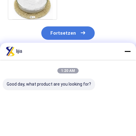
Aroma-Vergrößerer CASs
121-32-4
Fortsetzen
lijia
Empfohlene Produkte
1:20 AM
Good day, what product are you looking for?
30 / 40/60/80/100
Reinheit des
Binatriumribo
Masche MSG
Mononatriumglutamat-
5 CASs 4691-6
Glutamat weißer
99% (MSG) E621 CAS
der Nahrung
Crystal Natural
No.: 142-47-2
10kg/Carton