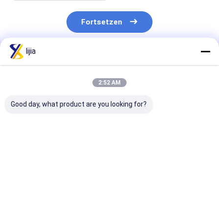
Fortsetzen
lijia
Empfohlene Produkte
2:52 AM
Good day, what product are you looking for?
Xanthan CASs
Gelatine-Pulver
Xanthan-Gum
11138-66-2
CASs 9000-70-8
Stabilisator C
gummieren
Halal Stabilisator-
11138-66-2,
Verdickungsmittel-
PH6.5
natürlicher G
Lebensmittel-
des Xanthan-
Bestpreis
Bestpreis
Bestprei
Zusatzstoff-
Schlamm-
Bohrungschemikalien