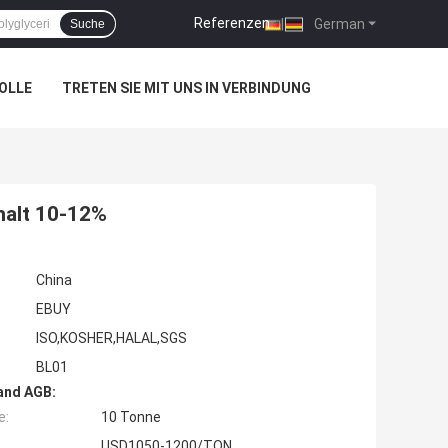
Referenzen
|
German
Suche
OLLE
TRETEN SIE MIT UNS IN VERBINDUNG
%
halt 10-12%
China
EBUY
ISO,KOSHER,HALAL,SGS
BL01
and AGB:
e:
10 Tonne
USD1050-1200/TON