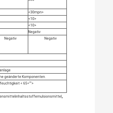
<30mpn>
<10>
<10>
Negativ
Negativ
Negativ
henlage
sche geänderte Komponenten.
feuchtigkeit < 65="">
,
ensmittelinhaltsstoffemulsionsmittel