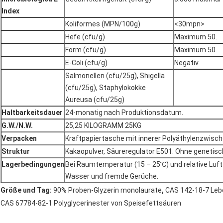
Index
Koliformes (MPN/100g)
<30mpn>
Hefe (cfu/g)
Maximum 50.
Form (cfu/g)
Maximum 50.
E-Coli (cfu/g)
Negativ
Salmonellen (cfu/25g), Shigella
(cfu/25g), Staphylokokke
Aureusa (cfu/25g)
Haltbarkeitsdauer
24-monatig nach Produktionsdatum.
G.W./N.W.
25,25 KILOGRAMM 25KG
Verpacken
Kraftpapiertasche mit innerer Polyäthylenzwisc
Struktur
Kakaopulver, Säureregulator E501. Ohne geneti
Lagerbedingungen
Bei Raumtemperatur (15 – 25℃) und relative Luft
Wasser und fremde Gerüche.
,
Größe und Tag:
90% Proben-Glyzerin monolaurate
CAS 142-18-7 Leb
CAS 67784-82-1 Polyglycerinester von Speisefettsäuren