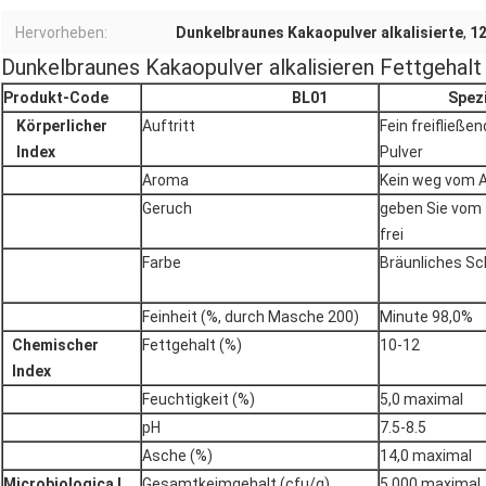
Hervorheben:
Dunkelbraunes Kakaopulver alkalisierte
,
12
Dunkelbraunes Kakaopulver alkalisieren Fettgehal
Produkt-Code
BL01
Spezi
Körperlicher
Auftritt
Fein freifließe
Index
Pulver
Aroma
Kein weg vom 
Geruch
geben Sie vom
frei
Farbe
Bräunliches S
Feinheit (%, durch Masche 200)
Minute 98,0%
Chemischer
Fettgehalt (%)
10-12
Index
Feuchtigkeit (%)
5,0 maximal
pH
7.5-8.5
Asche (%)
14,0 maximal
Microbiologica L
Gesamtkeimgehalt (cfu/g)
5.000 maximal