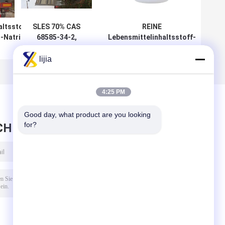
altsstoff-
SLES 70% CAS
REINE
l-Natrium
68585-34-2,
Lebensmittelinhaltsstoff-
lfate RO
Natrium Lauryl
Emulsionsmittel,
O3Na 70%
Ether Sulfate
sofortiges
lijia
Emulsionsmittel des
Kuchen-PH10.0
4:25 PM
Good day, what product are you looking 
for?
CHRICHT HINTERLASSEN