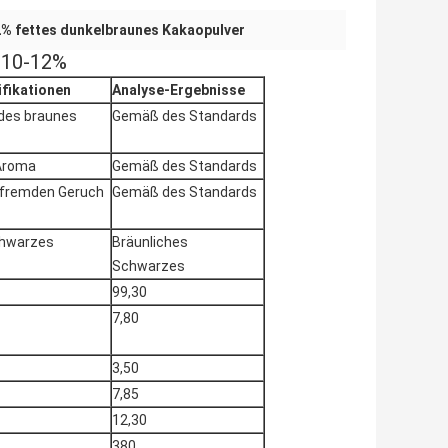
% fettes dunkelbraunes Kakaopulver
t 10-12%
fikationen
Analyse-Ergebnisse
ndes braunes
Gemäß des Standards
Aroma
Gemäß des Standards
 fremden Geruch
Gemäß des Standards
chwarzes
Bräunliches
Schwarzes
99,30
7,80
3,50
7,85
12,30
380