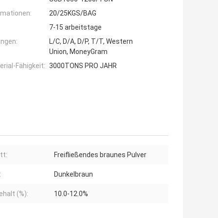
rmationen:
20/25KGS/BAG
7-15 arbeitstage
ngen:
L/C, D/A, D/P, T/T, Western
Union, MoneyGram
ial-Fähigkeit:
3000TONS PRO JAHR
tt:
Freifließendes braunes Pulver
:
Dunkelbraun
ehalt (%):
10.0-12.0%