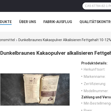
ODUKTE
ÜBER UNS
FABRIK-AUSFLUG
QUALITÄTSKONTR
N
FÄLLE
onsmittel
Dunkelbraunes Kakaopulver Alkalisieren Fettgehalt 10-12
Dunkelbraunes Kakaopulver alkalisieren Fettge
Produktdetails:
Herkunftsort:
Markenname:
Zertifizierung:
Modellnummer:
Zahlung und Vers
Min Bestellmeng
Preis: