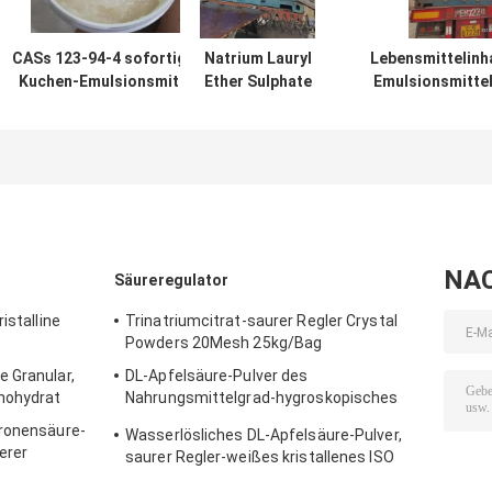
CASs 123-94-4 sofortiges
Natrium Lauryl
Lebensmittelinh
Kuchen-Emulsionsmittel
Ether Sulphate
Emulsionsmitte
der
SLES CASs
Lauryl Ether Su
Lebensmittelinhaltsstoff-
68585-34-2
(CH2CH2O) NS
Emulsionsmittel-PH7.0
gelatieren 70%
Reinheit
NA
Säureregulator
istalline
Trinatriumcitrat-saurer Regler Crystal
Powders 20Mesh 25kg/Bag
 Granular,
DL-Apfelsäure-Pulver des
nohydrat
Nahrungsmittelgrad-hygroskopisches
Säureregulator-25kg/Bag
tronensäure-
Wasserlösliches DL-Apfelsäure-Pulver,
erer
saurer Regler-weißes kristallenes ISO