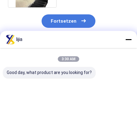
Fortsetzen
lijia
Empfohlene Produkte
3:30 AM
Good day, what product are you looking for?
Fat None Amino Acid
pH 4.0-6.0 Water-
Highly Effecti
Powder for Improved
Soluble Powder in
Amino Acid P
Digestion and
White To Light
for Yeast 25C
Absorption 24
Yellow The Perfect
Max White To 
Months Shelf Life
Blend for Your
Yellow Powder
Bestpreis
Bestpreis
Bestprei
Product
Life 24 Month