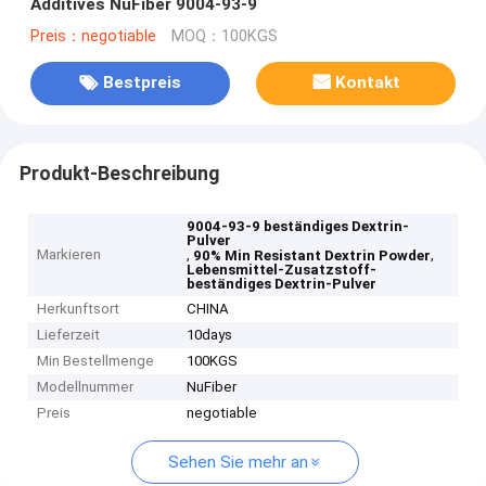
Additives NuFiber 9004-93-9
Preis：negotiable
MOQ：100KGS
Bestpreis
Kontakt
Produkt-Beschreibung
9004-93-9 beständiges Dextrin-
Pulver
Markieren
,
,
90% Min Resistant Dextrin Powder
Lebensmittel-Zusatzstoff-
beständiges Dextrin-Pulver
Herkunftsort
CHINA
Lieferzeit
10days
Min Bestellmenge
100KGS
Modellnummer
NuFiber
Preis
negotiable
Sehen Sie mehr an