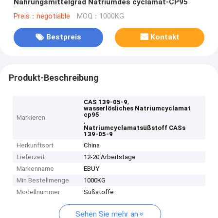
Nahrungsmittelgrad Natriumdes cyclamat-CP95
Preis：negotiable
MOQ：1000KG
Bestpreis
Kontakt
Produkt-Beschreibung
,
CAS 139-05-9
wasserlösliches Natriumcyclamat
cp95
Markieren
,
Natriumcyclamatsüßstoff CASs
139-05-9
Herkunftsort
China
Lieferzeit
12-20 Arbeitstage
Markenname
EBUY
Min Bestellmenge
1000KG
Modellnummer
Süßstoffe
Sehen Sie mehr an