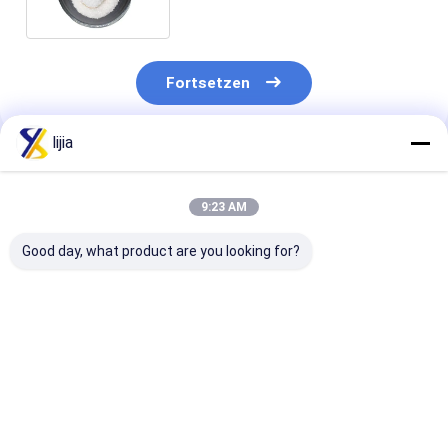
Natriumdes cyclamat-CP95
Fortsetzen
lijia
Empfohlene Produkte
9:23 AM
Good day, what product are you looking for?
Weiße MASCHE
Weiße Tasche 5-8
Lebensmittel-
Kristall-Süßstoff-
des Kristall-
Zusatzstoff-
Saccharin Sodiums
Saccharin-
Natriumsacch
40-80
Natriumsüßstoff-
pulverisieren 
25Kg MASCHE
MASCHE 25Kg
Bestpreis
Bestpreis
Bestprei
Trommel