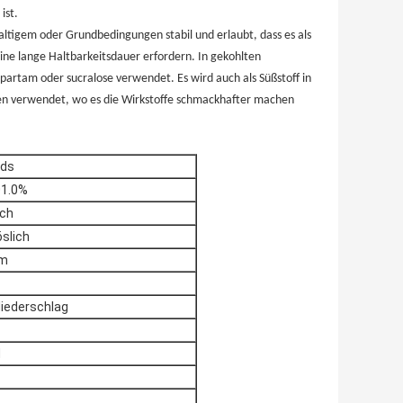
ist.
altigem oder Grundbedingungen stabil und erlaubt, dass es als
ine lange Haltbarkeitsdauer erfordern. In gekohlten
partam oder sucralose verwendet. Es wird auch als Süßstoff in
nen verwendet, wo es die Wirkstoffe schmackhafter machen
rds
01.0%
ich
öslich
nm
Niederschlag
M