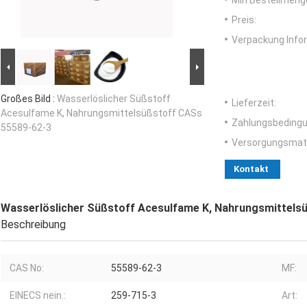
Min Bestellmeng
Preis:
Verpackung Info
Großes Bild :
Wasserlöslicher Süßstoff
Lieferzeit:
Acesulfame K, Nahrungsmittelsüßstoff CASs
Zahlungsbedingu
55589-62-3
Versorgungsmater
Kontakt
Wasserlöslicher Süßstoff Acesulfame K, Nahrungsmittels
Beschreibung
CAS No:
55589-62-3
MF:
EINECS nein.:
259-715-3
Art: