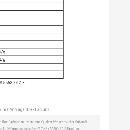
M
u/g
N/g
S 55589-62-3
 Ihre Anfrage direkt an uns