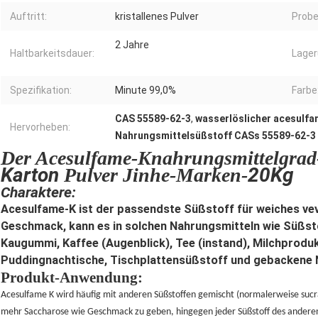
Auftritt:
kristallenes Pulver
Probe
2 Jahre
Haltbarkeitsdauer:
Lager
Spezifikation:
Minute 99,0%
Farbe
CAS 55589-62-3
,
wasserlöslicher acesulfa
Hervorheben:
Nahrungsmittelsüßstoff CASs 55589-62-3
Der Acesulfame-Knahrungsmittelgrad-
Karton
20Kg
Pulver Jinhe-Marken-
Charaktere:
Acesulfame-K ist der passendste Süßstoff für weiches vev
Geschmack, kann es in solchen Nahrungsmitteln wie Süßsto
Kaugummi, Kaffee (Augenblick), Tee (instand), Milchprodu
Puddingnachtische, Tischplattensüßstoff und gebackene 
Produkt-Anwendung:
Acesulfame K wird häufig mit anderen Süßstoffen gemischt (normalerweise sucr
mehr Saccharose wie Geschmack zu geben, hingegen jeder Süßstoff des ander