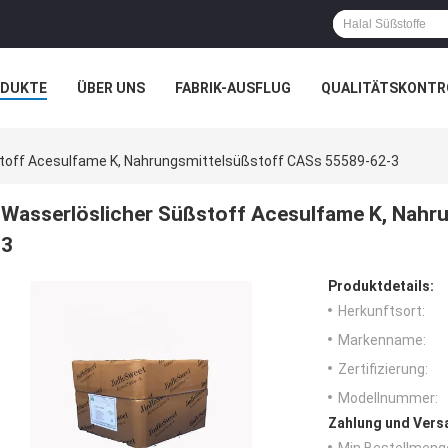
ODUKTE
ÜBER UNS
FABRIK-AUSFLUG
QUALITÄTSKONTR
N
FÄLLE
toff Acesulfame K, Nahrungsmittelsüßstoff CASs 55589-62-3
Wasserlöslicher Süßstoff Acesulfame K, Nahr
3
Produktdetails:
Herkunftsort:
Markenname:
Zertifizierung:
Modellnummer:
Zahlung und Vers