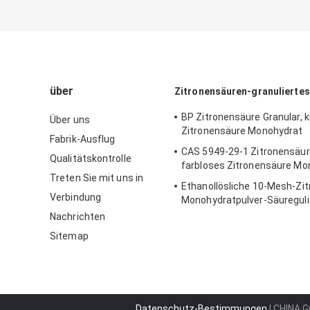
über
Zitronensäuren-granuliertes
BP Zitronensäure Granular, kr
Über uns
Zitronensäure Monohydrat
Fabrik-Ausflug
CAS 5949-29-1 Zitronensäure
Qualitätskontrolle
farbloses Zitronensäure Mo
Treten Sie mit uns in
Ethanollösliche 10-Mesh-Zi
Verbindung
Monohydratpulver-Säureguli
Nachrichten
Sitemap
Datenschutz-Bestimmungen
| CHINA G