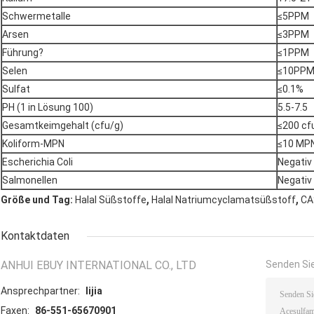
Schwermetalle
≤5PPM
Arsen
≤3PPM
Führung?
≤1PPM
Selen
≤10PP
Sulfat
≤0.1%
PH (1 in Lösung 100)
5.5-7.5
Gesamtkeimgehalt (cfu/g)
≤200 cf
Koliform-MPN
≤10 MP
Escherichia Coli
Negativ
Salmonellen
Negativ
,
,
Größe und Tag:
Halal Süßstoffe
Halal Natriumcyclamatsüßstoff
CA
Kontaktdaten
ANHUI EBUY INTERNATIONAL CO., LTD
Senden Sie
Ansprechpartner:
lijia
Faxen:
86-551-65670901