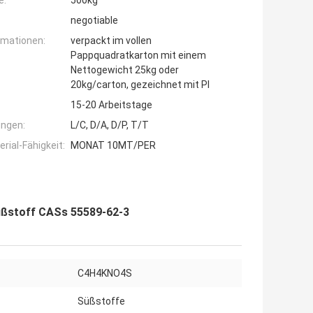
e:
500kg
negotiable
rmationen:
verpackt im vollen
Pappquadratkarton mit einem
Nettogewicht 25kg oder
20kg/carton, gezeichnet mit Pl
15-20 Arbeitstage
ngen:
L/C, D/A, D/P, T/T
ial-Fähigkeit:
MONAT 10MT/PER
üßstoff CASs 55589-62-3
C4H4KNO4S
Süßstoffe