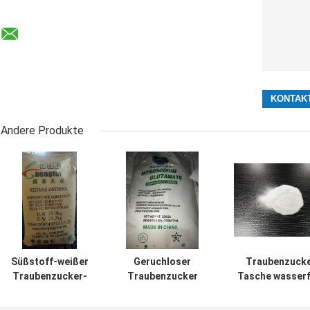
Andere Produkte
Süßstoff-weißer
Geruchloser
Traubenzucke
Traubenzucker-
Traubenzucker
Tasche wasserf
wasserfreies
Monohydrous
Nahrungsmittel
Pulver CASs 50-
sechseckiger
Süßstoff-wei