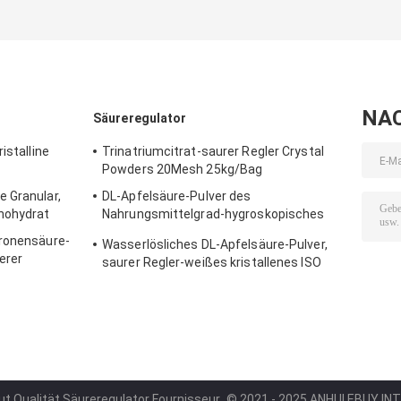
99-7
Crystal Acidity
Crystal Powder
Regulators
Pulver-25K
NA
Säureregulator
istalline
Trinatriumcitrat-saurer Regler Crystal
Powders 20Mesh 25kg/Bag
 Granular,
DL-Apfelsäure-Pulver des
nohydrat
Nahrungsmittelgrad-hygroskopisches
Säureregulator-25kg/Bag
tronensäure-
Wasserlösliches DL-Apfelsäure-Pulver,
erer
saurer Regler-weißes kristallenes ISO
ut Qualität Säureregulator Fournisseur.
© 2021 - 2025 ANHUI EBUY INTE