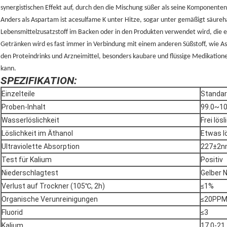
synergistischen Effekt auf, durch den die Mischung süßer als seine Komponenten 
Anders als Aspartam ist acesulfame K unter Hitze, sogar unter gemäßigt säureh
Lebensmittelzusatzstoff im Backen oder in den Produkten verwendet wird, die e
Getränken wird es fast immer in Verbindung mit einem anderen Süßstoff, wie As
den Proteindrinks und Arzneimittel, besonders kaubare und flüssige Medikatio
kann.
SPEZIFIKATION:
Einzelteile
Standa
Proben-Inhalt
99.0~1
Wasserlöslichkeit
Frei lösl
Löslichkeit im Äthanol
Etwas l
Ultraviolette Absorption
227±2
Test für Kalium
Positiv
Niederschlagtest
Gelber 
Verlust auf Trockner (105℃, 2h)
≤1%
Organische Verunreinigungen
≤20PP
Fluorid
≤3
Kalium
17.0-21