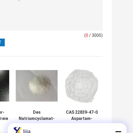
(
0
/ 3000)
r-
Des
CAS 22839-47-0
reie
Natriumcyclamat-
Aspartam-
grad-
NF13 kristallene
Lebensmittel-
ße
Tasche
Zusatzstoffe, 300
lijia