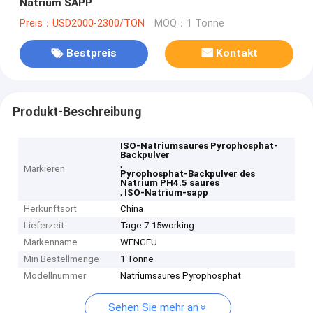
Natrium SAPP
Preis：USD2000-2300/TON
MOQ：1 Tonne
Bestpreis
Kontakt
Produkt-Beschreibung
ISO-Natriumsaures Pyrophosphat-
Backpulver
,
Markieren
Pyrophosphat-Backpulver des
Natrium PH4.5 saures
,
ISO-Natrium-sapp
Herkunftsort
China
Lieferzeit
Tage 7-15working
Markenname
WENGFU
Min Bestellmenge
1 Tonne
Modellnummer
Natriumsaures Pyrophosphat
Sehen Sie mehr an