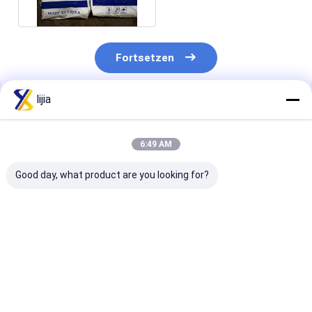
Natrium SAPP
Fortsetzen
lijia
Empfohlene Produkte
6:49 AM
Good day, what product are you looking for?
Natriumsaures
Reinheits-
Tetra-
Pyrophosphat-
phosphorhaltiger
Kaliumpyroph
weißes Pulver CASs
saurer flüssiger
CASs 7320-34
7758-16-9 SAPP
Lebensmittel-
Reinheit in der
Zusatzstoff CASs
Nahrung99%
Bestpreis
Bestpreis
Bestprei
7664-38-2,75%