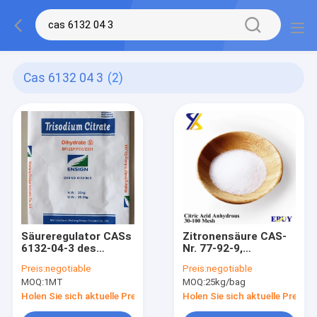
Cas 6132 04 3
(2)
Säureregulator CASs
Zitronensäure CAS-
6132-04-3 des
Nr. 77-92-9,
Körnchen-30mesh
Zitronensäure
Preis:
negotiable
Preis:
negotiable
Natriumcitrat-
Monohydrat CAS-Nr.
MOQ:
1MT
MOQ:
25kg/bag
Lebensmittel-
5949-29-1,
Zusatzstoff
Trisatriumzitrat
Holen Sie sich aktuelle Preis
Holen Sie sich aktuelle Preis
CAS-Nr. 6132-04-3